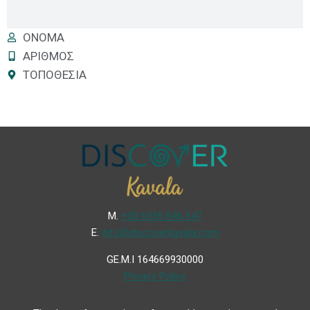
ΟΝΟΜΑ
ΑΡΙΘΜΟΣ
ΤΟΠΟΘΕΣΙΑ
Μ.
+30 6936 846 647
Ε.
info@discoverkavala.com
GE.M.I 164669930000
Privacy Policy