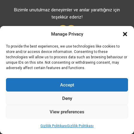
Bizimle unutulmaz deneyimler ve anılar yarattığınız için
teşekkür ederiz!
Manage Privacy
To provide the best experiences, we use technologies like cookies to
store and/or access device information. Consenting to these
Faydalı Bağlantılar
technologies will allow us to process data such as browsing behaviour or
unique IDs on this site. Not consenting or withdrawing consent, may
Faydalı Telefonlar
adversely affect certain features and functions.
Eczaneler
Hastaneler
Accept
Yakıt Fiyatları
Deny
ATM – BANKALAR
View preferences
© Discover Kavala 2026 | Powered by
Discover
Elegance
Gizlilik Politikası
Gizlilik Politikası