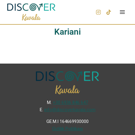
Kariani
Μ.
+30 6936 846 647
Ε.
info@discoverkavala.com
GE.M.I 164669930000
Gizlilik Politikası