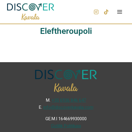
Eleftheroupoli
Μ.
+30 6936 846 647
Ε.
info@discoverkavala.com
GE.M.I 164669930000
Gizlilik Politikası