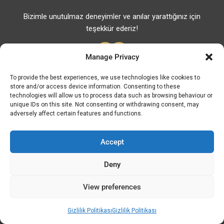
Bizimle unutulmaz deneyimler ve anılar yarattığınız için
teşekkür ederiz!
Manage Privacy
To provide the best experiences, we use technologies like cookies to
store and/or access device information. Consenting to these
Faydalı Bağlantılar
technologies will allow us to process data such as browsing behaviour or
unique IDs on this site. Not consenting or withdrawing consent, may
Faydalı Telefonlar
adversely affect certain features and functions.
Eczaneler
Hastaneler
Accept
Yakıt Fiyatları
Deny
ATM – BANKALAR
View preferences
© Discover Kavala 2026 | Powered by
Discover
Elegance
Gizlilik Politikası
Gizlilik Politikası