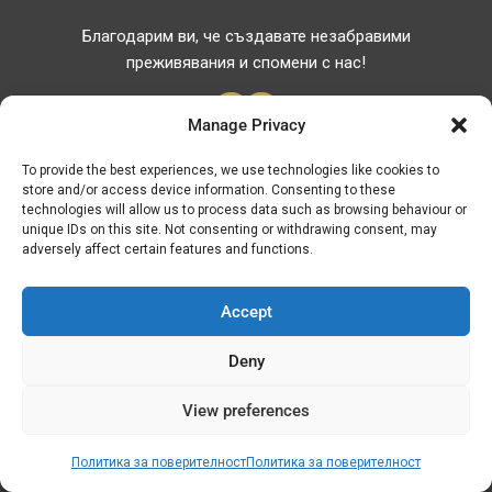
Благодарим ви, че създавате незабравими
преживявания и спомени с нас!
Manage Privacy
To provide the best experiences, we use technologies like cookies to
store and/or access device information. Consenting to these
Полезни Връзки
technologies will allow us to process data such as browsing behaviour or
unique IDs on this site. Not consenting or withdrawing consent, may
Полезни телефони
adversely affect certain features and functions.
Аптеки
Болници
Accept
Цени на горивата
Deny
ATM – БАНКИ
View preferences
© Discover Kavala 2026 | Powered by
Discover
Elegance
Политика за поверителност
Политика за поверителност