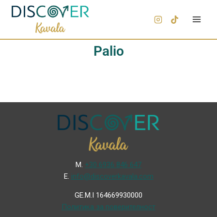
Palio
Μ.
+30 6936 846 647
Ε.
info@discoverkavala.com
GE.M.I 164669930000
Политика за поверителност