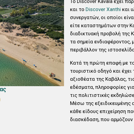
Το Discover Kavala έχει πά
και το
Discover Xanthi
και υ
συνεργατών, οι οποίοι είν
είτε καταστημάτων στην Κ
διαδικτυακή προβολή της Κ
τα σημεία ενδιαφέροντος, 
περιβάλλον της ιστοσελίδα
Κατά τη πρώτη επαφή με το
τουριστικό οδηγό και έχει
αξιοθέατα της Καβάλας, τι
εδέσματα, πληροφορίες για
ας
τις πολιτιστικές εκδηλώσε
Μέσω της εξειδικευμένης 
κάθε είδους επιχείρηση π
διασκέδαση, που αρμόζουν 