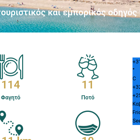
ουριστικός και εμπορικός οδηγός
+
3
°
C
114
11
+
3
+
2
Φαγητό
Ποτό
Κα
Fri
Se