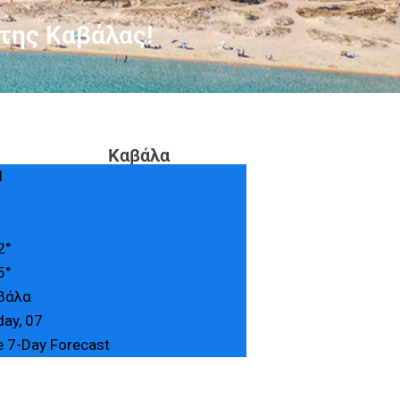
 της Καβάλας!
Καβάλα
1
2°
5°
βάλα
day, 07
e 7-Day Forecast