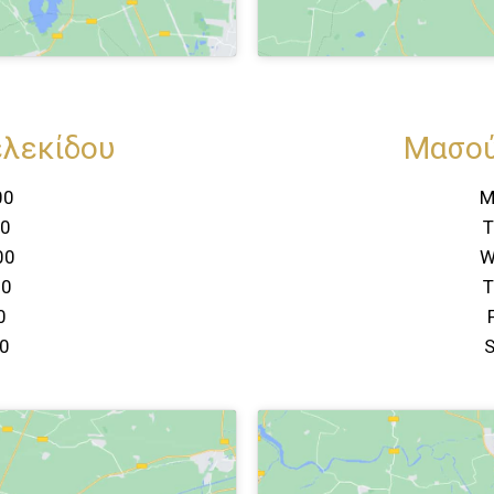
ελεκίδου
Μασού
00
M
00
T
00
W
00
T
0
00
S