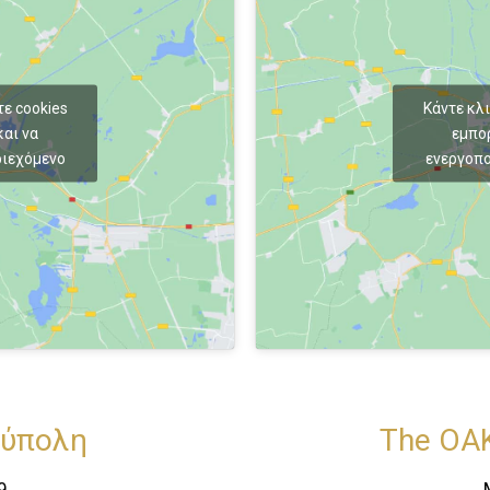
τε cookies
Κάντε κλι
αι να
εμπο
ριεχόμενο
ενεργοπο
ούπολη
The OA
9