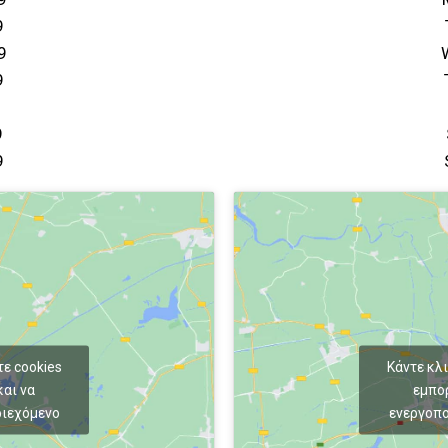
9
9
9
9
9
τε cookies
Κάντε κλι
αι να
εμπο
ριεχόμενο
ενεργοπο