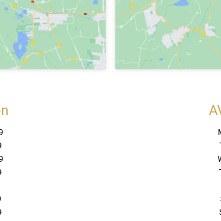
on
A
9
9
9
9
9
9