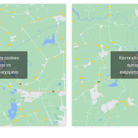
τε cookies
Κάντε κλι
αι να
εμπο
ριεχόμενο
ενεργοπο