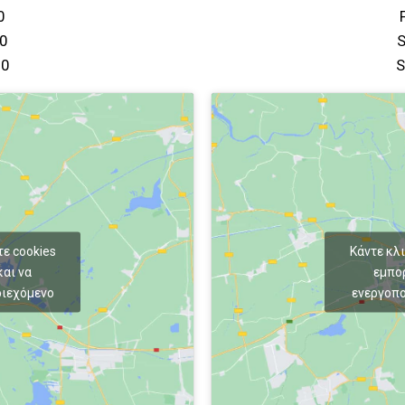
0
00
S
00
S
τε cookies
Κάντε κλι
αι να
εμπο
ριεχόμενο
ενεργοπο