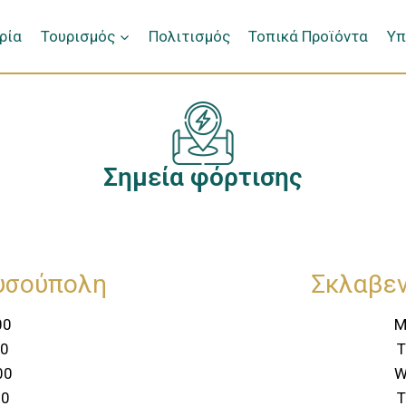
ρία
Τουρισμός
Πολιτισμός
Τοπικά Προϊόντα
Υπ
Σημεία φόρτισης
υσούπολη
Σκλαβε
00
M
00
T
00
W
00
T