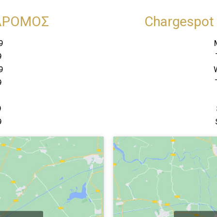
ΔΡΟΜΟΣ
Chargespot 
9
9
9
9
9
9