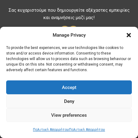
Σας ευχαριστούμε που δημιουργείτε αξέχαστες εμπειρίες
και αναμνήσεις μαζί μας!
Manage Privacy
To provide the best experiences, we use technologies like cookies to
store and/or access device information. Consenting to these
Χρήσιμες Πληροφορίες
technologies will allow us to process data such as browsing behaviour or
unique IDs on this site. Not consenting or withdrawing consent, may
Χρήσιμα Τηλέφωνα
adversely affect certain features and functions.
Φαρμακεία
Νοσοκομεία
Accept
Τιμές Καυσίμων
Deny
ΑΤΜ - Τράπεζες
View preferences
© Discover Kavala 2026 | Powered by
Discover
Elegance
Πολιτική Απορρήτου
Πολιτική Απορρήτου