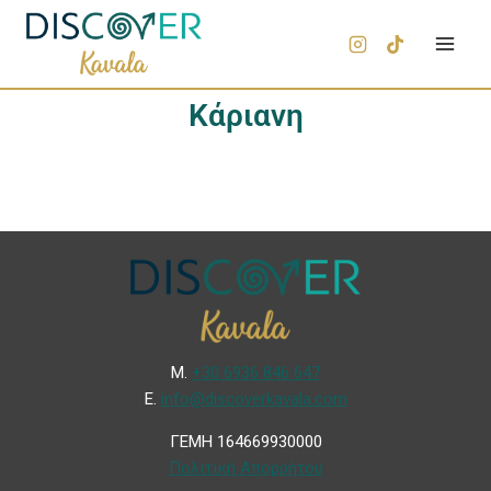
Κάριανη
Μ.
+30 6936 846 647
Ε.
info@discoverkavala.com
ΓΕΜΗ 164669930000
Πολιτική Απορρήτου