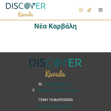
Νέα Καρβάλη
Μ.
+30 6936 846 647
Ε.
info@discoverkavala.com
ΓΕΜΗ 164669930000
Πολιτική Απορρήτου