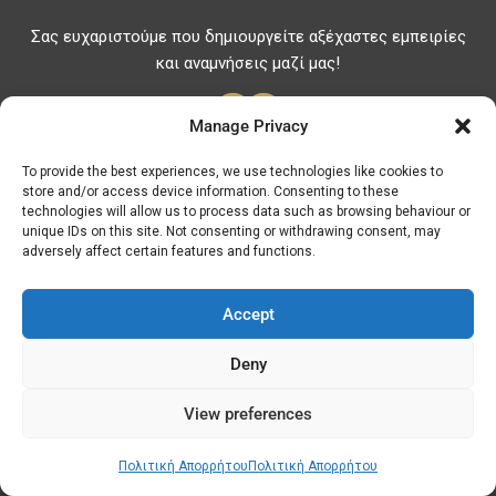
Σας ευχαριστούμε που δημιουργείτε αξέχαστες εμπειρίες
και αναμνήσεις μαζί μας!
Manage Privacy
To provide the best experiences, we use technologies like cookies to
store and/or access device information. Consenting to these
Χρήσιμες Πληροφορίες
technologies will allow us to process data such as browsing behaviour or
unique IDs on this site. Not consenting or withdrawing consent, may
Χρήσιμα Τηλέφωνα
adversely affect certain features and functions.
Φαρμακεία
Νοσοκομεία
Accept
Τιμές Καυσίμων
Deny
ΑΤΜ - Τράπεζες
View preferences
© Discover Kavala 2026 | Powered by
Discover
Elegance
Πολιτική Απορρήτου
Πολιτική Απορρήτου